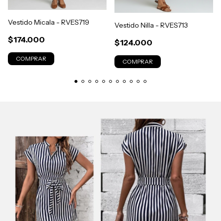
Vestido Micala - RVES719
Vestido Nilla - RVES713
$174.000
$124.000
COMPRAR
COMPRAR