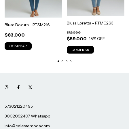
Blusa Loretta - RTMC263
Blusa Dozura - RTSM216
$72.000
$83.000
$59.000
18
% OFF
COMPRAR
COMPRAR
573021220495
3002092407 Whatsapp
info@celestemoda.com