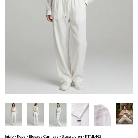
Inicio
>
Ropa
>
Blusas y Camisas
>
Blusa Lioren - RTML462