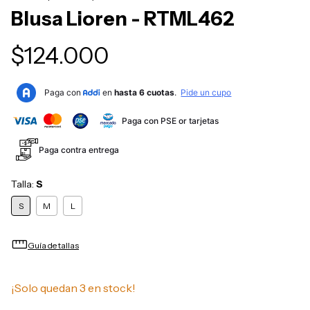
Blusa Lioren - RTML462
$124.000
Paga con PSE or tarjetas
Paga contra entrega
Talla:
S
S
M
L
straighten
Guía de tallas
¡Solo quedan
3
en stock!