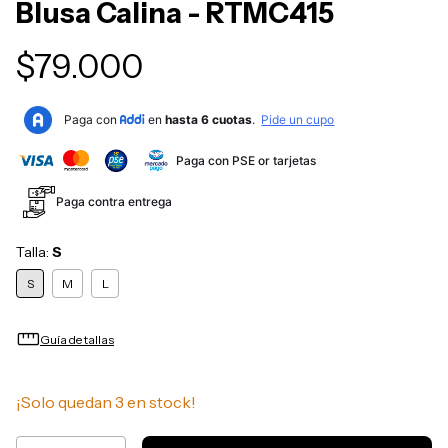
Blusa Calina - RTMC415
$79.000
Paga con PSE or tarjetas
Paga contra entrega
Talla:
S
S
M
L
straighten
Guía de tallas
¡Solo quedan
3
en stock!