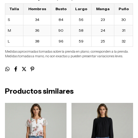
Talla
Hombros
Busto
Largo
Manga
Puño
S
34
84
56
23
30
M
36
90
58
24
31
L
38
96
59
25
32
Medidas aproximadas tomadas sobre la prenda en plano; corresponden a la prenda.
Medidas tomadas a mano, no son exactas y pueden presentar variaciones leves.
Productos similares