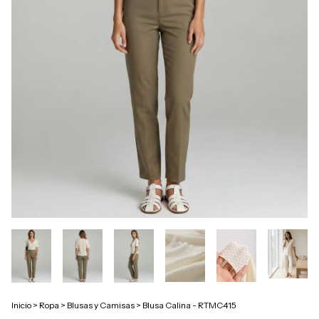
Inicio
>
Ropa
>
Blusas y Camisas
>
Blusa Calina - RTMC415