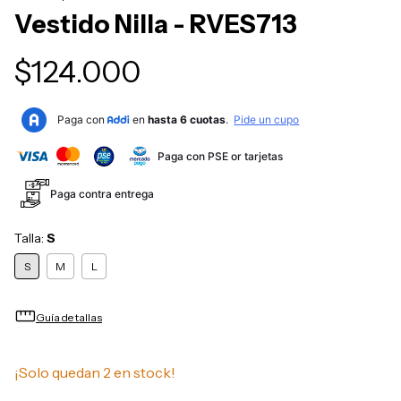
Vestido Nilla - RVES713
$124.000
Paga con PSE or tarjetas
Paga contra entrega
Talla:
S
S
M
L
straighten
Guía de tallas
¡Solo quedan
2
en stock!