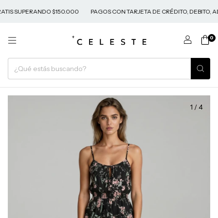
SUPERANDO $150.000
PAGOS CON TARJETA DE CRÉDITO, DEBITO, ADDI 
0
1
/
4