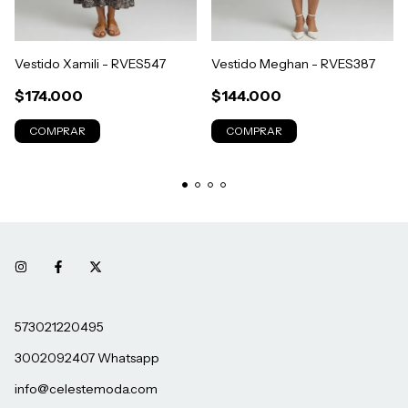
Vestido Xamili - RVES547
Vestido Meghan - RVES387
$174.000
$144.000
COMPRAR
COMPRAR
573021220495
3002092407 Whatsapp
info@celestemoda.com