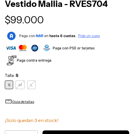
Vestido Mallia - RVES704
$99.000
Paga con PSE or tarjetas
Paga contra entrega
Talla:
S
S
M
L
straighten
Guía de tallas
¡Solo quedan
3
en stock!