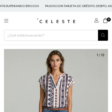
SUPERANDO $150.000
PAGOS CON TARJETA DE CRÉDITO, DEBITO, ADDI 
0
1
/
13