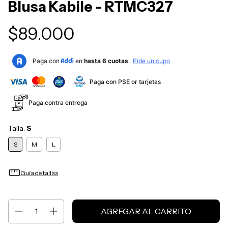
Blusa Kabile - RTMC327
$89.000
Paga con PSE or tarjetas
Paga contra entrega
Talla:
S
S
M
L
straighten
Guía de tallas